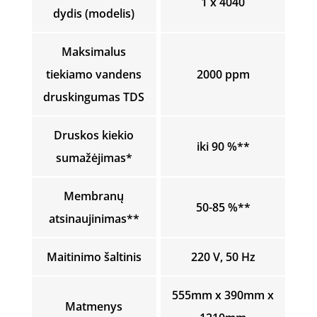
1 x 4040
dydis (modelis)
Maksimalus
tiekiamo vandens
2000 ppm
druskingumas TDS
Druskos kiekio
iki 90 %**
sumažėjimas*
Membranų
50-85 %**
atsinaujinimas**
Maitinimo šaltinis
220 V, 50 Hz
555mm x 390mm x
Matmenys