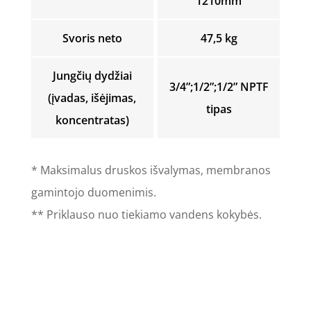
1210mm
Svoris neto
47,5 kg
Jungčių dydžiai
3/4”;1/2”;1/2” NPTF
(įvadas, išėjimas,
tipas
koncentratas)
* Maksimalus druskos išvalymas, membranos
gamintojo duomenimis.
** Priklauso nuo tiekiamo vandens kokybės.