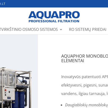
.LT
TVIRKŠTINIO OSMOSO SISTEMOS
RO SISTEMŲ PRIEDAI
AQUAPHOR MONOBLOKA
ELEMENTAI
Inovatyvūs patentuoti A
efektyvesni, pigesni, sun
vandens, ilgiau tarnauja,
Daugiablokių monoblokų