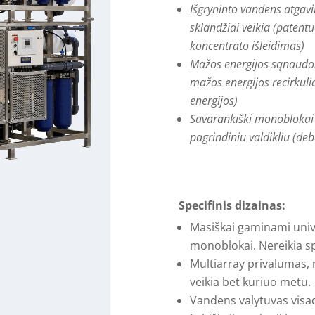
Išgryninto vandens atgav
sklandžiai veikia (paten
koncentrato išleidimas)
Mažos energijos sąnaudos 
mažos energijos recirkulia
energijos)
Savarankiški monoblokai s
pagrindiniu valdikliu (de
Specifinis dizainas:
Masiškai gaminami uni
monoblokai. Nereikia sp
Multiarray privalumas,
veikia bet kuriuo metu.
Vandens valytuvas visad