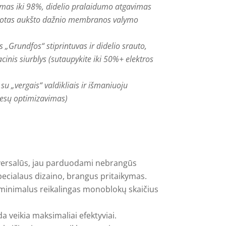
imas iki 98%, didelio pralaidumo atgavimas
tuotas aukšto dažnio membranos valymo
„Grundfos“ stiprintuvas ir didelio srauto,
cinis siurblys (sutaupykite iki 50%+ elektros
u „vergais“ valdikliais ir išmaniuoju
besų optimizavimas)
versalūs, jau parduodami nebrangūs
ecialaus dizaino, brangus pritaikymas.
 minimalus reikalingas monoblokų skaičius
a veikia maksimaliai efektyviai.