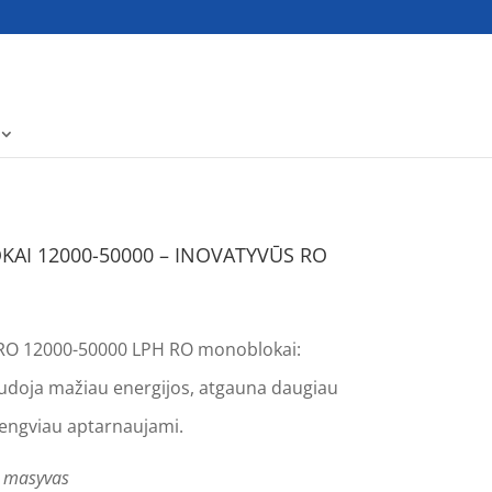
I 12000-50000 – INOVATYVŪS RO
PRO 12000-50000 LPH RO monoblokai:
audoja mažiau energijos, atgauna daugiau
 lengviau aptarnaujami.
 masyvas