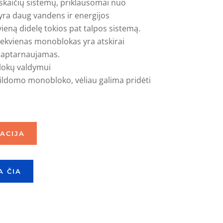
 skaičių sistemų, priklausomai nuo
 yra daug vandens ir energijos
ieną didelę tokios pat talpos sistemą.
kiekvienas monoblokas yra atskirai
a, aptarnaujamas.
okų valdymui
apildomo monobloko, vėliau galima pridėti
ACIJA
 ČIA