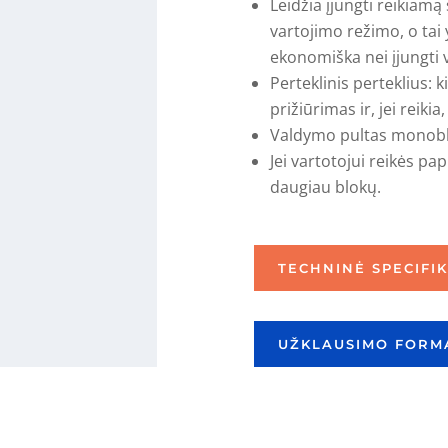
Leidžia įjungti reikiamą
vartojimo režimo, o tai
ekonomiška nei įjungti v
Perteklinis perteklius: 
prižiūrimas ir, jei reiki
Valdymo pultas monobl
Jei vartotojui reikės p
daugiau blokų.
TECHNINĖ SPECIFIK
UŽKLAUSIMO FORMA